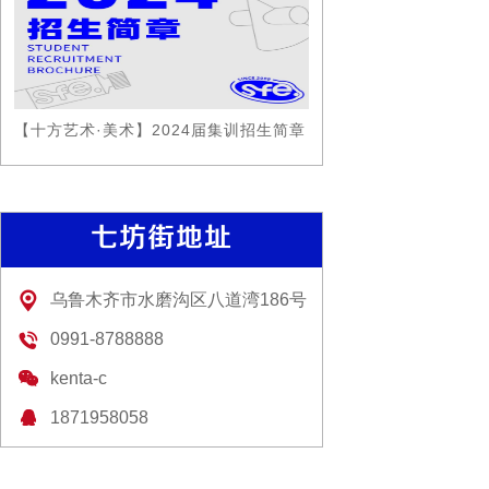
【十方艺术·美术】2024届集训招生简章
七坊街地址
乌鲁木齐市水磨沟区八道湾186号
0991-8788888
kenta-c
1871958058