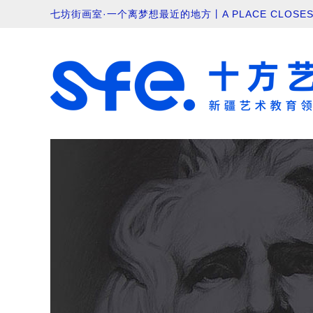
七坊街画室·一个离梦想最近的地方丨A PLACE CLOSEST 