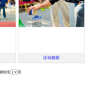
活动靓影
跳转至
页