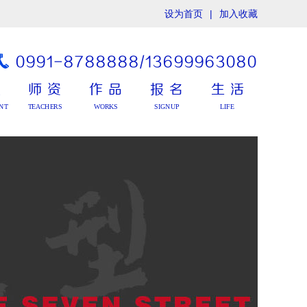
设为首页
|
加入收藏
0991-8788888/13699963080
绩
师资
作品
报名
生活
NT
TEACHERS
WORKS
SIGNUP
LIFE