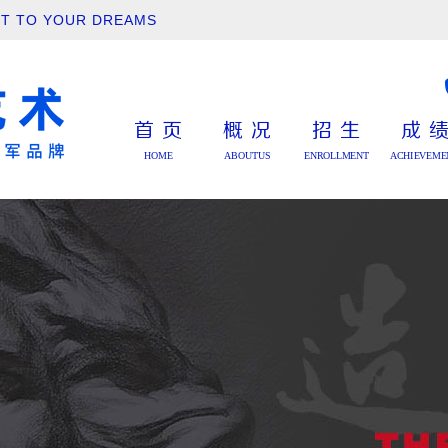
TO YOUR DREAMS
首页
概况
招生
成
HOME
ABOUTUS
ENROLLMENT
ACHIEVEME