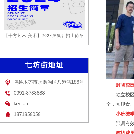
【十方艺术·美术】2024届集训招生简章
七坊街地址
乌鲁木齐市水磨沟区八道湾186号
封闭校
0991-8788888
独立校
kenta-c
全，实现食
小班教
1871958058
强调有
签约成